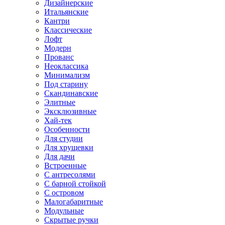
Дизайнерские
Итальянские
Кантри
Классические
Лофт
Модерн
Прованс
Неоклассика
Минимализм
Под старину
Скандинавские
Элитные
Эксклюзивные
Хай-тек
Особенности
Для студии
Для хрущевки
Для дачи
Встроенные
С антресолями
С барной стойкой
С островом
Малогабаритные
Модульные
Скрытые ручки