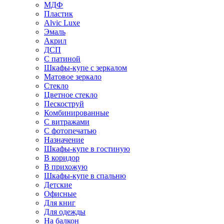
МДФ
Пластик
Alvic Luxe
Эмаль
Акрил
ДСП
С патиной
Шкафы-купе с зеркалом
Матовое зеркало
Стекло
Цветное стекло
Пескоструй
Комбинированные
С витражами
С фотопечатью
Назначение
Шкафы-купе в гостиную
В коридор
В прихожую
Шкафы-купе в спальню
Детские
Офисные
Для книг
Для одежды
На балкон