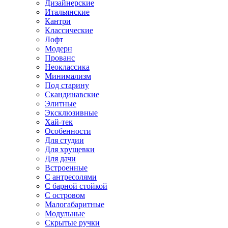
Дизайнерские
Итальянские
Кантри
Классические
Лофт
Модерн
Прованс
Неоклассика
Минимализм
Под старину
Скандинавские
Элитные
Эксклюзивные
Хай-тек
Особенности
Для студии
Для хрущевки
Для дачи
Встроенные
С антресолями
С барной стойкой
С островом
Малогабаритные
Модульные
Скрытые ручки