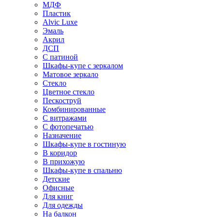
МДФ
Пластик
Alvic Luxe
Эмаль
Акрил
ДСП
С патиной
Шкафы-купе с зеркалом
Матовое зеркало
Стекло
Цветное стекло
Пескоструй
Комбинированные
С витражами
С фотопечатью
Назначение
Шкафы-купе в гостиную
В коридор
В прихожую
Шкафы-купе в спальню
Детские
Офисные
Для книг
Для одежды
На балкон