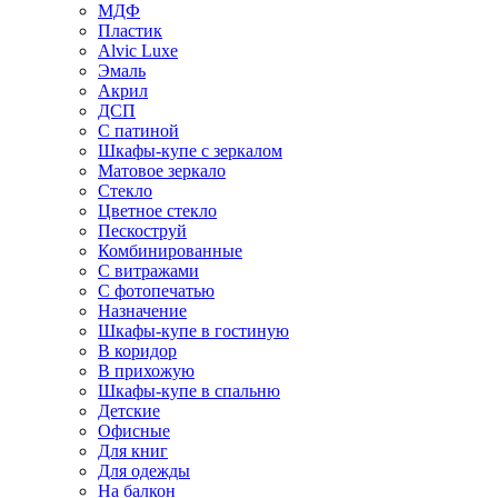
МДФ
Пластик
Alvic Luxe
Эмаль
Акрил
ДСП
С патиной
Шкафы-купе с зеркалом
Матовое зеркало
Стекло
Цветное стекло
Пескоструй
Комбинированные
С витражами
С фотопечатью
Назначение
Шкафы-купе в гостиную
В коридор
В прихожую
Шкафы-купе в спальню
Детские
Офисные
Для книг
Для одежды
На балкон