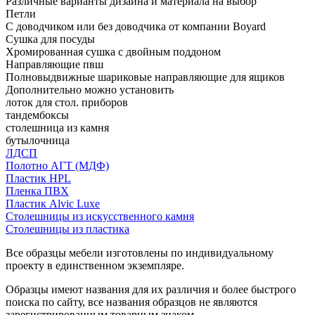
Различные варианты дизайна и материала на выбор
Петли
С доводчиком или без доводчика от компании Boyard
Сушка для посуды
Хромированная сушка с двойным поддоном
Направляющие пвш
Полновыдвижные шариковые направляющие для ящиков
Дополнительно можно установить
лоток для стол. приборов
тандембоксы
столешница из камня
бутылочница
ЛДСП
Полотно АГТ (МДФ)
Пластик HPL
Пленка ПВХ
Пластик Alvic Luxe
Столешницы из искусственного камня
Столешницы из пластика
Все образцы мебели изготовлены по индивидуальному
проекту в единственном экземпляре.
Образцы имеют названия для их различия и более быстрого
поиска по сайту, все названия образцов не являются
зарегистрированным товарным знаком.