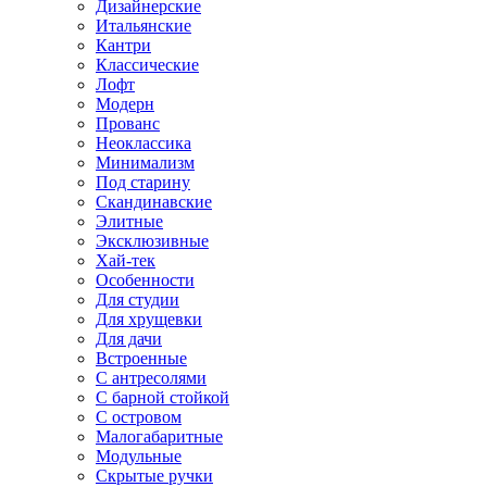
Дизайнерские
Итальянские
Кантри
Классические
Лофт
Модерн
Прованс
Неоклассика
Минимализм
Под старину
Скандинавские
Элитные
Эксклюзивные
Хай-тек
Особенности
Для студии
Для хрущевки
Для дачи
Встроенные
С антресолями
С барной стойкой
С островом
Малогабаритные
Модульные
Скрытые ручки