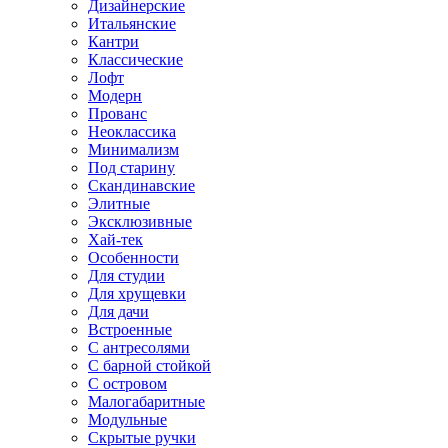
Дизайнерские
Итальянские
Кантри
Классические
Лофт
Модерн
Прованс
Неоклассика
Минимализм
Под старину
Скандинавские
Элитные
Эксклюзивные
Хай-тек
Особенности
Для студии
Для хрущевки
Для дачи
Встроенные
С антресолями
С барной стойкой
С островом
Малогабаритные
Модульные
Скрытые ручки