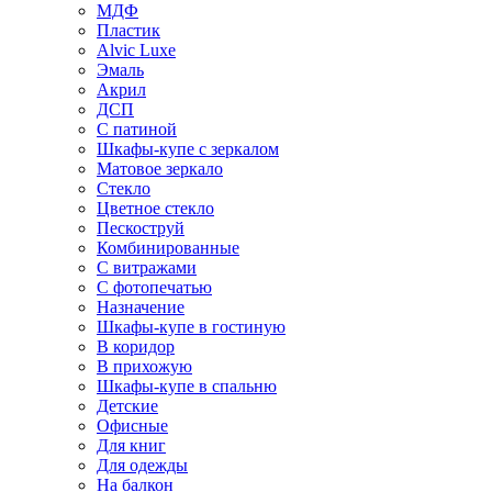
МДФ
Пластик
Alvic Luxe
Эмаль
Акрил
ДСП
С патиной
Шкафы-купе с зеркалом
Матовое зеркало
Стекло
Цветное стекло
Пескоструй
Комбинированные
С витражами
С фотопечатью
Назначение
Шкафы-купе в гостиную
В коридор
В прихожую
Шкафы-купе в спальню
Детские
Офисные
Для книг
Для одежды
На балкон