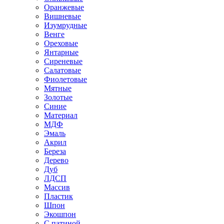
Оранжевые
Вишневые
Изумрудные
Венге
Ореховые
Янтарные
Сиреневые
Салатовые
Фиолетовые
Мятные
Золотые
Синие
Материал
МДФ
Эмаль
Акрил
Береза
Дерево
Дуб
ЛДСП
Массив
Пластик
Шпон
Экошпон
С патиной