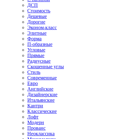
ДСП
Стоимость
Дешевые
Дорогие
Эконом-класс
Элитные
Форма
П-образные
Угловые
Прямые
Радиусные
Скошенные углы
Стиль
Современные
Евро
Английские
Дизайнерские
Итальянские
Кантри
Классические
Лофт
Модерн
Прованс
Неоклассика