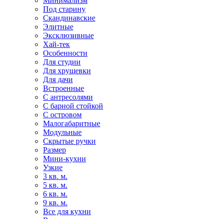
Минимализм
Под старину
Скандинавские
Элитные
Эксклюзивные
Хай-тек
Особенности
Для студии
Для хрущевки
Для дачи
Встроенные
С антресолями
С барной стойкой
С островом
Малогабаритные
Модульные
Скрытые ручки
Размер
Мини-кухни
Узкие
3 кв. м.
5 кв. м.
6 кв. м.
9 кв. м.
Все для кухни