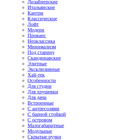
Дизайнерские
Итальянские
Кантри
Классические
Лофт
Модерн
Прованс
Неоклассика
Минимализм
Под старину
Скандинавские
Элитные
Эксклюзивные
Хай-тек
Особенности
Для студии
Для хрущевки
Для дачи
Встроенные
С антресолями
С барной стойкой
С островом
Малогабаритные
Модульные
Скрытые ручки