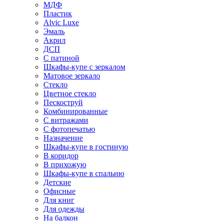
МДФ
Пластик
Alvic Luxe
Эмаль
Акрил
ДСП
С патиной
Шкафы-купе с зеркалом
Матовое зеркало
Стекло
Цветное стекло
Пескоструй
Комбинированные
С витражами
С фотопечатью
Назначение
Шкафы-купе в гостиную
В коридор
В прихожую
Шкафы-купе в спальню
Детские
Офисные
Для книг
Для одежды
На балкон