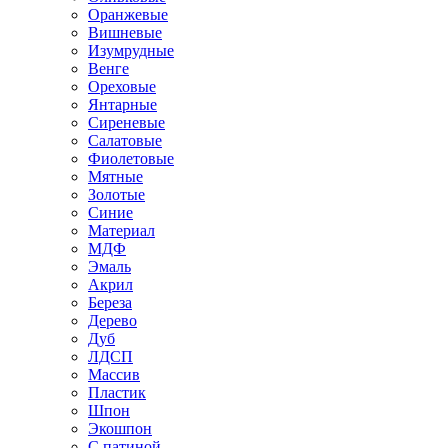
Оранжевые
Вишневые
Изумрудные
Венге
Ореховые
Янтарные
Сиреневые
Салатовые
Фиолетовые
Мятные
Золотые
Синие
Материал
МДФ
Эмаль
Акрил
Береза
Дерево
Дуб
ЛДСП
Массив
Пластик
Шпон
Экошпон
С патиной