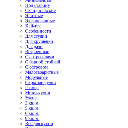
Минимализм
Под старину
Скандинавские
Элитные
Эксклюзивные
Хай-тек
Особенности
Для студии
Для хрущевки
Для дачи
Встроенные
С антресолями
С барной стойкой
С островом
Малогабаритные
Модульные
Скрытые ручки
Размер
Мини-кухни
Узкие
3 кв. м.
5 кв. м.
6 кв. м.
9 кв. м.
Все для кухни