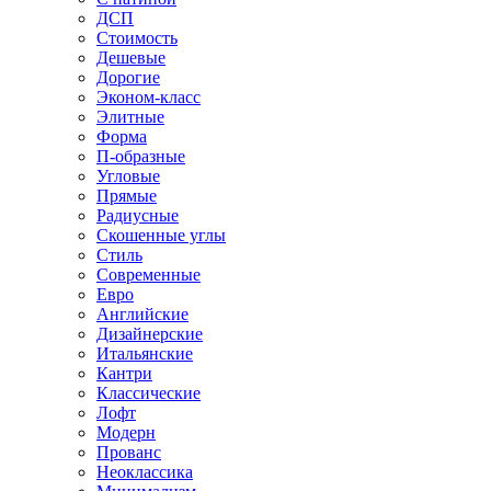
ДСП
Стоимость
Дешевые
Дорогие
Эконом-класс
Элитные
Форма
П-образные
Угловые
Прямые
Радиусные
Скошенные углы
Стиль
Современные
Евро
Английские
Дизайнерские
Итальянские
Кантри
Классические
Лофт
Модерн
Прованс
Неоклассика