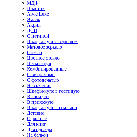
МДФ
Пластик
Alvic Luxe
Эмаль
Акрил
ДСП
С патиной
Шкафы-купе с зеркалом
Матовое зеркало
Стекло
Цветное стекло
Пескоструй
Комбинированные
С витражами
С фотопечатью
Назначение
Шкафы-купе в гостиную
В коридор
В прихожую
Шкафы-купе в спальню
Детские
Офисные
Для книг
Для одежды
На балкон