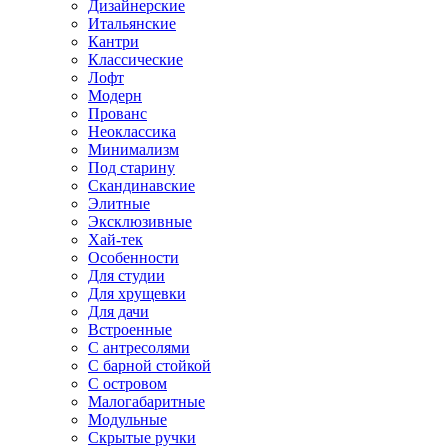
Дизайнерские
Итальянские
Кантри
Классические
Лофт
Модерн
Прованс
Неоклассика
Минимализм
Под старину
Скандинавские
Элитные
Эксклюзивные
Хай-тек
Особенности
Для студии
Для хрущевки
Для дачи
Встроенные
С антресолями
С барной стойкой
С островом
Малогабаритные
Модульные
Скрытые ручки