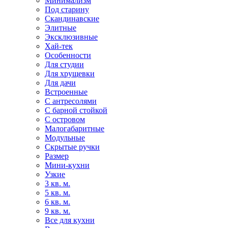
Минимализм
Под старину
Скандинавские
Элитные
Эксклюзивные
Хай-тек
Особенности
Для студии
Для хрущевки
Для дачи
Встроенные
С антресолями
С барной стойкой
С островом
Малогабаритные
Модульные
Скрытые ручки
Размер
Мини-кухни
Узкие
3 кв. м.
5 кв. м.
6 кв. м.
9 кв. м.
Все для кухни