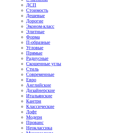
ДСП
Стоимость
Дешевые
Дорогие
Эконом-класс
Элитные
Форма
П-образные
Угловые
Прямые
Радиусные
Скошенные углы
Стиль
Современные
Евро
Английские
Дизайнерские
Итальянские
Кантри
Классические
Лофт
Модерн
Прованс
Неоклассика