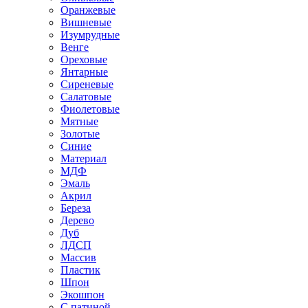
Оранжевые
Вишневые
Изумрудные
Венге
Ореховые
Янтарные
Сиреневые
Салатовые
Фиолетовые
Мятные
Золотые
Синие
Материал
МДФ
Эмаль
Акрил
Береза
Дерево
Дуб
ЛДСП
Массив
Пластик
Шпон
Экошпон
С патиной