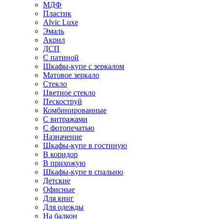
МДФ
Пластик
Alvic Luxe
Эмаль
Акрил
ДСП
С патиной
Шкафы-купе с зеркалом
Матовое зеркало
Стекло
Цветное стекло
Пескоструй
Комбинированные
С витражами
С фотопечатью
Назначение
Шкафы-купе в гостиную
В коридор
В прихожую
Шкафы-купе в спальню
Детские
Офисные
Для книг
Для одежды
На балкон