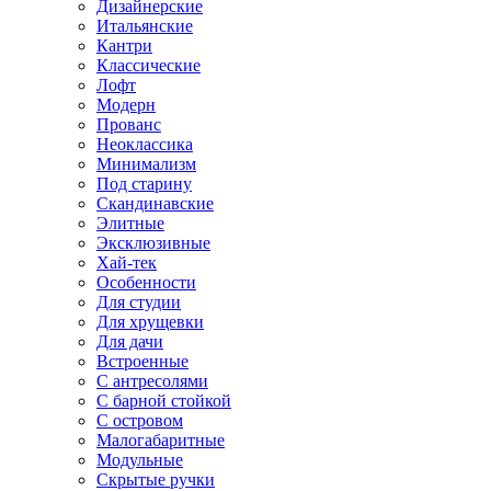
Дизайнерские
Итальянские
Кантри
Классические
Лофт
Модерн
Прованс
Неоклассика
Минимализм
Под старину
Скандинавские
Элитные
Эксклюзивные
Хай-тек
Особенности
Для студии
Для хрущевки
Для дачи
Встроенные
С антресолями
С барной стойкой
С островом
Малогабаритные
Модульные
Скрытые ручки