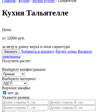
Главная
/
Кухни
/
Белые кухни
/ Тальятелле
Кухня Тальятелле
Цена:
от 32000
руб.
за метр в длину верха и низа гарнитура
Добавить в корзину
Расчет цены
Вызвать
Заказать
замерщика
Получить расчет
Выберите конфигурацию
Выберите материал
Верхние шкафы:
нет
да
Укажите размер: