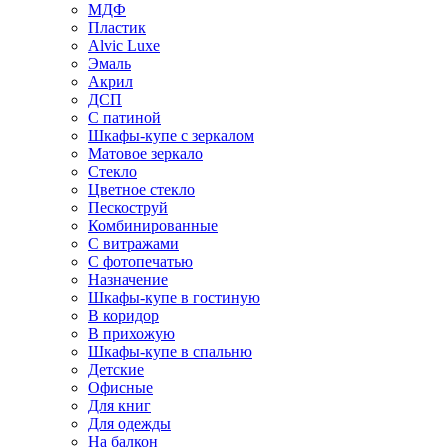
МДФ
Пластик
Alvic Luxe
Эмаль
Акрил
ДСП
С патиной
Шкафы-купе с зеркалом
Матовое зеркало
Стекло
Цветное стекло
Пескоструй
Комбинированные
С витражами
С фотопечатью
Назначение
Шкафы-купе в гостиную
В коридор
В прихожую
Шкафы-купе в спальню
Детские
Офисные
Для книг
Для одежды
На балкон