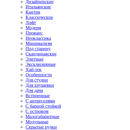
Дизайнерские
Итальянские
Кантри
Классические
Лофт
Модерн
Прованс
Неоклассика
Минимализм
Под старину
Скандинавские
Элитные
Эксклюзивные
Хай-тек
Особенности
Для студии
Для хрущевки
Для дачи
Встроенные
С антресолями
С барной стойкой
С островом
Малогабаритные
Модульные
Скрытые ручки