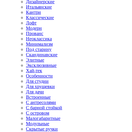
Дизайнерские
Итальянские
Кантри
Классические
Лофт
Модерн
Прованс
Неоклассика
Минимализм
Под старину
Скандинавские
Элитные
Эксклюзивные
Хай-тек
Особенности
Для студии
Для хрущевки
Для дачи
Встроенные
С антресолями
С барной стойкой
С островом
Малогабаритные
Модульные
Скрытые ручки