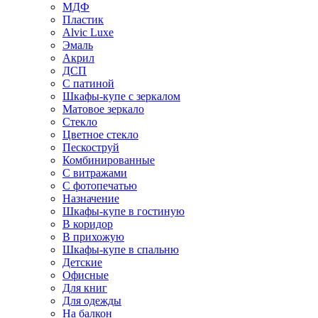
МДФ
Пластик
Alvic Luxe
Эмаль
Акрил
ДСП
С патиной
Шкафы-купе с зеркалом
Матовое зеркало
Стекло
Цветное стекло
Пескоструй
Комбинированные
С витражами
С фотопечатью
Назначение
Шкафы-купе в гостиную
В коридор
В прихожую
Шкафы-купе в спальню
Детские
Офисные
Для книг
Для одежды
На балкон