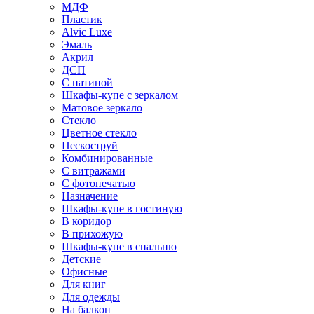
МДФ
Пластик
Alvic Luxe
Эмаль
Акрил
ДСП
С патиной
Шкафы-купе с зеркалом
Матовое зеркало
Стекло
Цветное стекло
Пескоструй
Комбинированные
С витражами
С фотопечатью
Назначение
Шкафы-купе в гостиную
В коридор
В прихожую
Шкафы-купе в спальню
Детские
Офисные
Для книг
Для одежды
На балкон