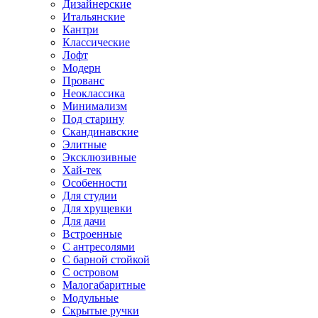
Дизайнерские
Итальянские
Кантри
Классические
Лофт
Модерн
Прованс
Неоклассика
Минимализм
Под старину
Скандинавские
Элитные
Эксклюзивные
Хай-тек
Особенности
Для студии
Для хрущевки
Для дачи
Встроенные
С антресолями
С барной стойкой
С островом
Малогабаритные
Модульные
Скрытые ручки