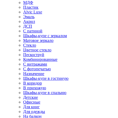
МДФ
Пластик
Alvic Luxe
Эмаль
Акрил
ДСП
С патиной
Шкафы-купе с зеркалом
Матовое зеркало
Стекло
Цветное стекло
Пескоструй
Комбинированные
С витражами
С фотопечатью
Назначение
Шкафы-купе в гостиную
В коридор
В прихожую
Шкафы-купе в спальню
Детские
Офисные
Для книг
Для одежды
На балкон