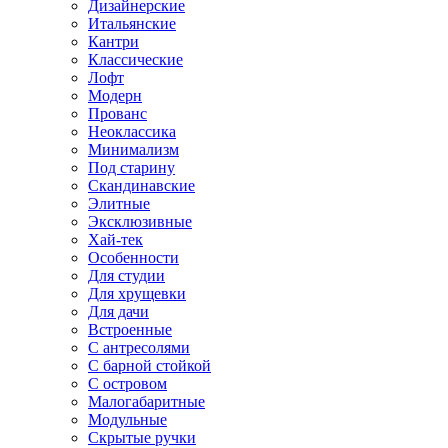
Дизайнерские
Итальянские
Кантри
Классические
Лофт
Модерн
Прованс
Неоклассика
Минимализм
Под старину
Скандинавские
Элитные
Эксклюзивные
Хай-тек
Особенности
Для студии
Для хрущевки
Для дачи
Встроенные
С антресолями
С барной стойкой
С островом
Малогабаритные
Модульные
Скрытые ручки