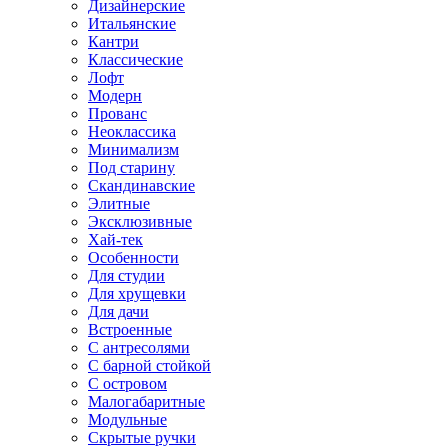
Дизайнерские
Итальянские
Кантри
Классические
Лофт
Модерн
Прованс
Неоклассика
Минимализм
Под старину
Скандинавские
Элитные
Эксклюзивные
Хай-тек
Особенности
Для студии
Для хрущевки
Для дачи
Встроенные
С антресолями
С барной стойкой
С островом
Малогабаритные
Модульные
Скрытые ручки