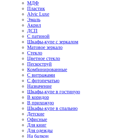
МДФ
Пластик
Alvic Luxe
Эмаль
Акрил
ДСП
С патиной
Шкафы-купе с зеркалом
Матовое зеркало
Стекло
Цветное стекло
Пескоструй
Комбинированные
С витражами
С фотопечатью
Назначение
Шкафы-купе в гостиную
В коридор
В прихожую
Шкафы-купе в спальню
Детские
Офисные
Для книг
Для одежды
На балкон