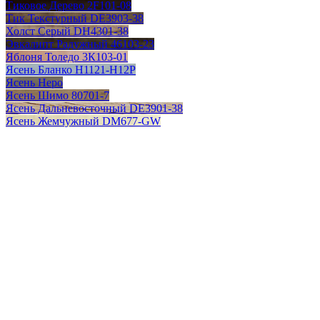
Тиковое Дерево 2F101-08
Тик Текстурный DE3903-38
Холст Серый DH4301-38
Эвкалипт Радужный 46103-23
Яблоня Толедо 3К103-01
Ясень Бланко H1121-H12P
Ясень Неро
Ясень Шимо 80701-7
Ясень Дальневосточный DE3901-38
Ясень Жемчужный DM677-GW