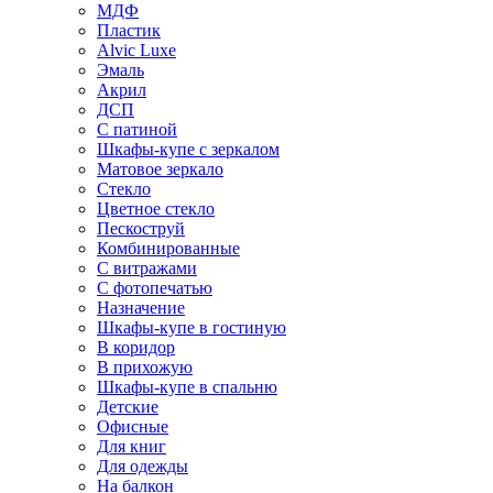
МДФ
Пластик
Alvic Luxe
Эмаль
Акрил
ДСП
С патиной
Шкафы-купе с зеркалом
Матовое зеркало
Стекло
Цветное стекло
Пескоструй
Комбинированные
С витражами
С фотопечатью
Назначение
Шкафы-купе в гостиную
В коридор
В прихожую
Шкафы-купе в спальню
Детские
Офисные
Для книг
Для одежды
На балкон