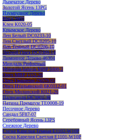
Дымчатое Дерево
Золотой Ясень 13PG
Изумрудное Дерево
Ирга 2601
Клен К020-05
Крымское Дерево
Лен Белый DC0233-10
Лен Светлый DC0205-10
Лен Темный DC0206-10
Лесной Орех DC0309-14
Лимонное Дерево 46304
Миндаль Рифленый
Мореная Береза MBP 5000-2
Орех MBP 1552-26
Орех Гварнери 2S079-05
Орех Итальянский 6K0112-01
Орех Миланский К021-26
Палисандр DE3902-38
Патина Премиум TE0008-19
Песочное Дерево
Сандал 5F87-07
Серебряный Ясень 13PS
Снежное Дерево
Сосна Карелия Темная E1102-W10P
Сосна Карелия Светлая E1101-W10P