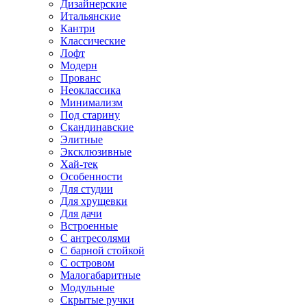
Дизайнерские
Итальянские
Кантри
Классические
Лофт
Модерн
Прованс
Неоклассика
Минимализм
Под старину
Скандинавские
Элитные
Эксклюзивные
Хай-тек
Особенности
Для студии
Для хрущевки
Для дачи
Встроенные
С антресолями
С барной стойкой
С островом
Малогабаритные
Модульные
Скрытые ручки