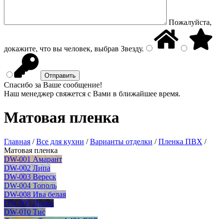
Пожалуйста,
докажите, что вы человек, выбрав
Звезду
.
Спасибо за Ваше сообщение!
Наш менеджер свяжется с Вами в ближайшее время.
Матовая пленка
Главная
/
Все для кухни
/
Варианты отделки
/
Пленка ПВХ
/
Матовая пленка
DW-001 Амарант
DW-002 Липа
DW-003 Вереск
DW-004 Тополь
DW-008 Ива белая
DW-009 Ироко
DW-010 Тис