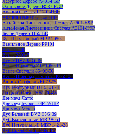
Лазурное Дерево A431-FGP
Оливковое Дерево B537-FGP
Акация Светлая E1201-H8P
Акация Темная E1202-H8P
Алтайская Лиственница Темная A2901-H9P
Алтайская Лиственница Светлая А3101-H9P
Белое Дерево 1155 BD
Бук Натуральный MBP 2050-2
Ванильное Дерево РР101
Венге 1998
Венге 2093-7
Венге BVZ 04G-39
Венге Премиум ZTE1059-19
Венге Светлый 85406-50
Венге Шоколад Темный 2K055-06
Вишня Оксфорд 2К073-05
Вяз Текстурный DH5301-41
Грецкий Орех TEB196-4W
Дримвуд Латте
Дримвуд Белый 1084-W18P
Дримвуд Мокко
Дуб Беленый BVZ 05G-39
Дуб Выбеленный MBP 8051
Дуб Натуральный MBP 1421-28
Дуб Сокальский 2S093-01