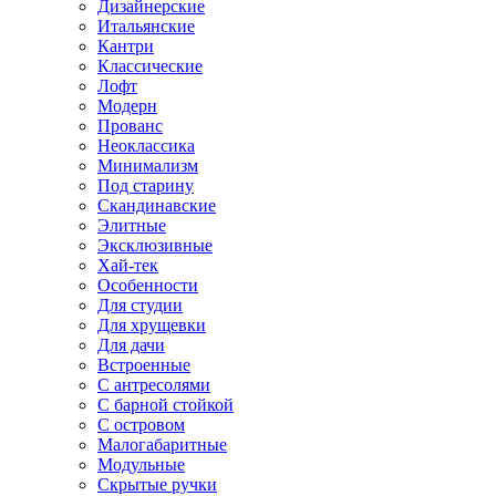
Дизайнерские
Итальянские
Кантри
Классические
Лофт
Модерн
Прованс
Неоклассика
Минимализм
Под старину
Скандинавские
Элитные
Эксклюзивные
Хай-тек
Особенности
Для студии
Для хрущевки
Для дачи
Встроенные
С антресолями
С барной стойкой
С островом
Малогабаритные
Модульные
Скрытые ручки