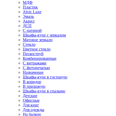
МДФ
Пластик
Alvic Luxe
Эмаль
Акрил
ДСП
С патиной
Шкафы-купе с зеркалом
Матовое зеркало
Стекло
Цветное стекло
Пескоструй
Комбинированные
С витражами
С фотопечатью
Назначение
Шкафы-купе в гостиную
В коридор
В прихожую
Шкафы-купе в спальню
Детские
Офисные
Для книг
Для одежды
На балкон