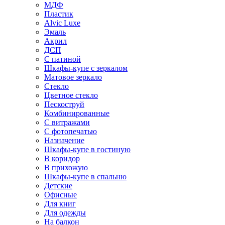
МДФ
Пластик
Alvic Luxe
Эмаль
Акрил
ДСП
С патиной
Шкафы-купе с зеркалом
Матовое зеркало
Стекло
Цветное стекло
Пескоструй
Комбинированные
С витражами
С фотопечатью
Назначение
Шкафы-купе в гостиную
В коридор
В прихожую
Шкафы-купе в спальню
Детские
Офисные
Для книг
Для одежды
На балкон