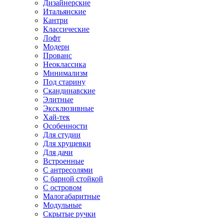
Дизайнерские
Итальянские
Кантри
Классические
Лофт
Модерн
Прованс
Неоклассика
Минимализм
Под старину
Скандинавские
Элитные
Эксклюзивные
Хай-тек
Особенности
Для студии
Для хрущевки
Для дачи
Встроенные
С антресолями
С барной стойкой
С островом
Малогабаритные
Модульные
Скрытые ручки