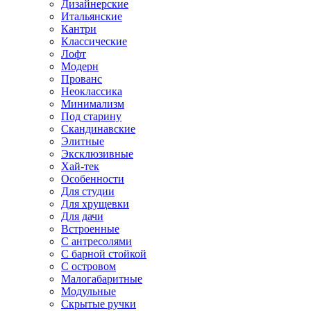
Дизайнерские
Итальянские
Кантри
Классические
Лофт
Модерн
Прованс
Неоклассика
Минимализм
Под старину
Скандинавские
Элитные
Эксклюзивные
Хай-тек
Особенности
Для студии
Для хрущевки
Для дачи
Встроенные
С антресолями
С барной стойкой
С островом
Малогабаритные
Модульные
Скрытые ручки