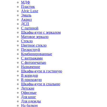
МДФ
Пластик
Alvic Luxe
Эмаль
Акрил
ДСП
С патиной
Шкафы-купе с зеркалом
Матовое зеркало
Стекло
Цветное стекло
Пескоструй
Комбинированные
С витражами
С фотопечатью
Назначение
Шкафы-купе в гостиную
В коридор
В прихожую
Шкафы-купе в спальню
Детские
Офисные
Для книг
Для одежды
На балкон