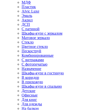
МДФ
Пластик
Alvic Luxe
Эмаль
Акрил
ДСП
С патиной
Шкафы-купе с зеркалом
Матовое зеркало
Стекло
Цветное стекло
Пескоструй
Комбинированные
С витражами
С фотопечатью
Назначение
Шкафы-купе в гостиную
В коридор
В прихожую
Шкафы-купе в спальню
Детские
Офисные
Для книг
Для одежды
На балкон