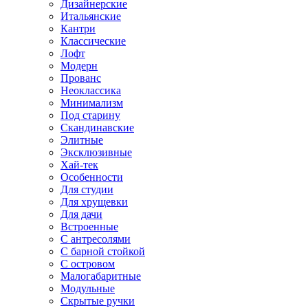
Дизайнерские
Итальянские
Кантри
Классические
Лофт
Модерн
Прованс
Неоклассика
Минимализм
Под старину
Скандинавские
Элитные
Эксклюзивные
Хай-тек
Особенности
Для студии
Для хрущевки
Для дачи
Встроенные
С антресолями
С барной стойкой
С островом
Малогабаритные
Модульные
Скрытые ручки