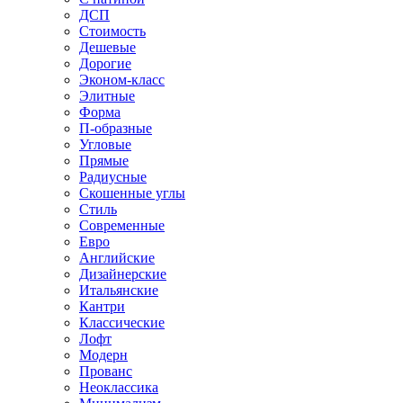
ДСП
Стоимость
Дешевые
Дорогие
Эконом-класс
Элитные
Форма
П-образные
Угловые
Прямые
Радиусные
Скошенные углы
Стиль
Современные
Евро
Английские
Дизайнерские
Итальянские
Кантри
Классические
Лофт
Модерн
Прованс
Неоклассика