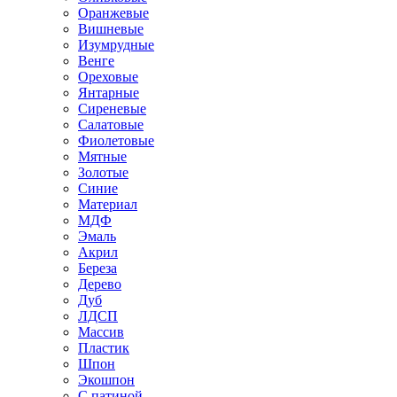
Оранжевые
Вишневые
Изумрудные
Венге
Ореховые
Янтарные
Сиреневые
Салатовые
Фиолетовые
Мятные
Золотые
Синие
Материал
МДФ
Эмаль
Акрил
Береза
Дерево
Дуб
ЛДСП
Массив
Пластик
Шпон
Экошпон
С патиной