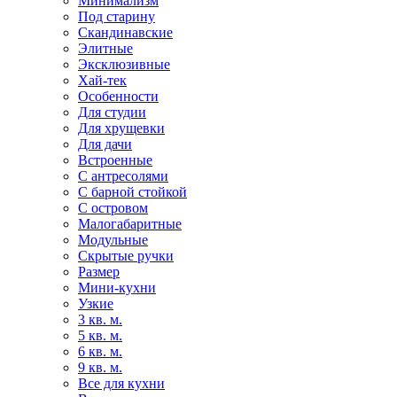
Минимализм
Под старину
Скандинавские
Элитные
Эксклюзивные
Хай-тек
Особенности
Для студии
Для хрущевки
Для дачи
Встроенные
С антресолями
С барной стойкой
С островом
Малогабаритные
Модульные
Скрытые ручки
Размер
Мини-кухни
Узкие
3 кв. м.
5 кв. м.
6 кв. м.
9 кв. м.
Все для кухни