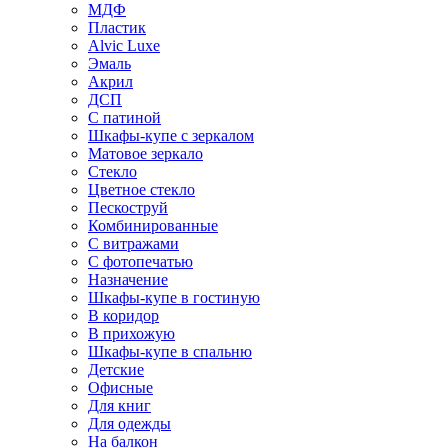
МДФ
Пластик
Alvic Luxe
Эмаль
Акрил
ДСП
С патиной
Шкафы-купе с зеркалом
Матовое зеркало
Стекло
Цветное стекло
Пескоструй
Комбинированные
С витражами
С фотопечатью
Назначение
Шкафы-купе в гостиную
В коридор
В прихожую
Шкафы-купе в спальню
Детские
Офисные
Для книг
Для одежды
На балкон