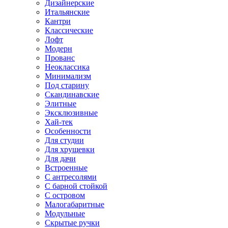
Дизайнерские
Итальянские
Кантри
Классические
Лофт
Модерн
Прованс
Неоклассика
Минимализм
Под старину
Скандинавские
Элитные
Эксклюзивные
Хай-тек
Особенности
Для студии
Для хрущевки
Для дачи
Встроенные
С антресолями
С барной стойкой
С островом
Малогабаритные
Модульные
Скрытые ручки