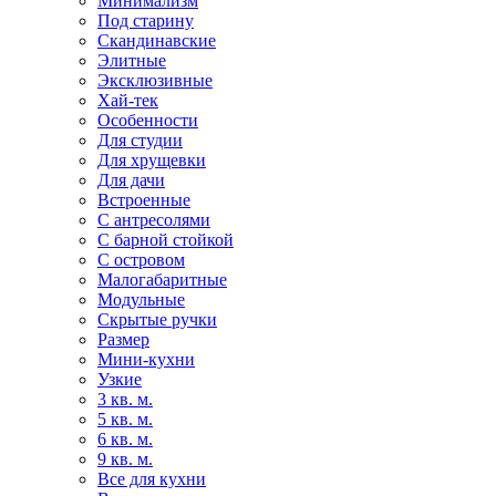
Минимализм
Под старину
Скандинавские
Элитные
Эксклюзивные
Хай-тек
Особенности
Для студии
Для хрущевки
Для дачи
Встроенные
С антресолями
С барной стойкой
С островом
Малогабаритные
Модульные
Скрытые ручки
Размер
Мини-кухни
Узкие
3 кв. м.
5 кв. м.
6 кв. м.
9 кв. м.
Все для кухни