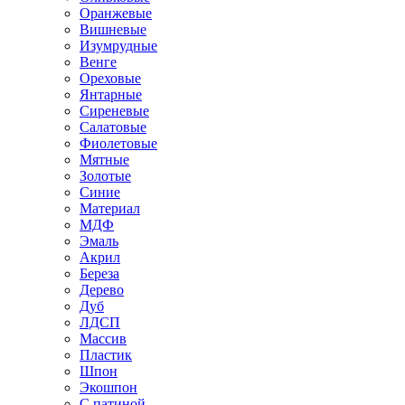
Оранжевые
Вишневые
Изумрудные
Венге
Ореховые
Янтарные
Сиреневые
Салатовые
Фиолетовые
Мятные
Золотые
Синие
Материал
МДФ
Эмаль
Акрил
Береза
Дерево
Дуб
ЛДСП
Массив
Пластик
Шпон
Экошпон
С патиной