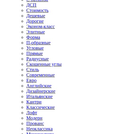
ДСП
Стоимость
Дешевые
Дорогие
Эконом-класс
Элитные
Форма
П-образные
Угловые
Прямые
Радиусные
Скошенные углы
Стиль
Современные
Евро
Английские
Дизайнерские
Итальянские
Кантри
Классические
Лофт
Модерн
Прованс
Неоклассика