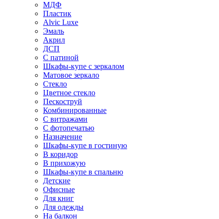
МДФ
Пластик
Alvic Luxe
Эмаль
Акрил
ДСП
С патиной
Шкафы-купе с зеркалом
Матовое зеркало
Стекло
Цветное стекло
Пескоструй
Комбинированные
С витражами
С фотопечатью
Назначение
Шкафы-купе в гостиную
В коридор
В прихожую
Шкафы-купе в спальню
Детские
Офисные
Для книг
Для одежды
На балкон