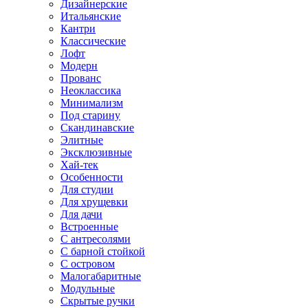
Дизайнерские
Итальянские
Кантри
Классические
Лофт
Модерн
Прованс
Неоклассика
Минимализм
Под старину
Скандинавские
Элитные
Эксклюзивные
Хай-тек
Особенности
Для студии
Для хрущевки
Для дачи
Встроенные
С антресолями
С барной стойкой
С островом
Малогабаритные
Модульные
Скрытые ручки