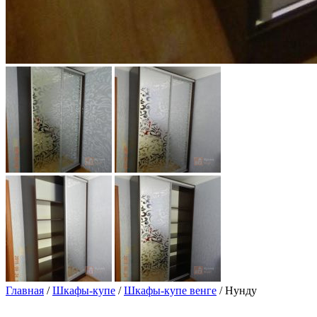
Главная
/
Шкафы-купе
/
Шкафы-купе венге
/ Нунду