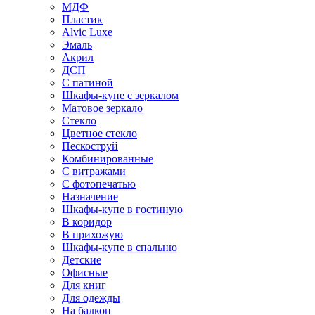
МДФ
Пластик
Alvic Luxe
Эмаль
Акрил
ДСП
С патиной
Шкафы-купе с зеркалом
Матовое зеркало
Стекло
Цветное стекло
Пескоструй
Комбинированные
С витражами
С фотопечатью
Назначение
Шкафы-купе в гостиную
В коридор
В прихожую
Шкафы-купе в спальню
Детские
Офисные
Для книг
Для одежды
На балкон