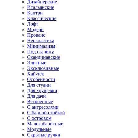
Дизайнерские
Итальянские
Кантри
Классические
Лофт
Модерн
Прованс
Неоклассика
Минимализм
Под старину
Скандинавские
Элитные
Эксклюзивные
Хай-тек
Особенности
Для студии
Для хрущевки
Для дачи
Встроенные
С антресолями
С барной стойкой
С островом
Малогабаритные
Модульные
Скрытые ручки