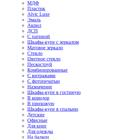
МДФ
Пластик
Alvic Luxe
Эмаль
Акрил
ДСП
С патиной
Шкафы-купе с зеркалом
Матовое зеркало
Стекло
Цветное стекло
Пескоструй
Комбинированные
С витражами
С фотопечатью
Назначение
Шкафы-купе в гостиную
В коридор
В прихожую
Шкафы-купе в спальню
Детские
Офисные
Для книг
Для одежды
На балкон