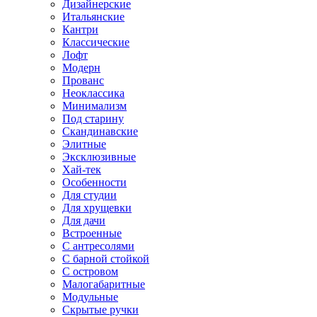
Дизайнерские
Итальянские
Кантри
Классические
Лофт
Модерн
Прованс
Неоклассика
Минимализм
Под старину
Скандинавские
Элитные
Эксклюзивные
Хай-тек
Особенности
Для студии
Для хрущевки
Для дачи
Встроенные
С антресолями
С барной стойкой
С островом
Малогабаритные
Модульные
Скрытые ручки