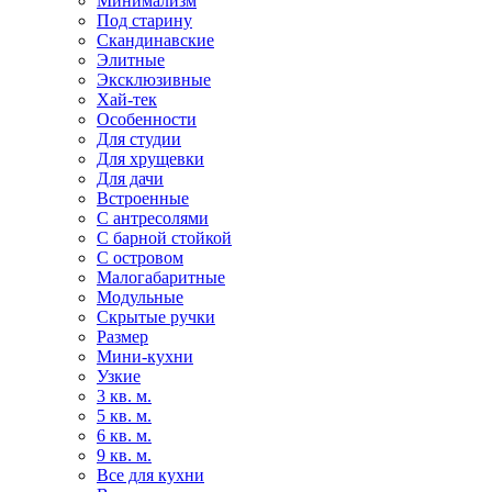
Минимализм
Под старину
Скандинавские
Элитные
Эксклюзивные
Хай-тек
Особенности
Для студии
Для хрущевки
Для дачи
Встроенные
С антресолями
С барной стойкой
С островом
Малогабаритные
Модульные
Скрытые ручки
Размер
Мини-кухни
Узкие
3 кв. м.
5 кв. м.
6 кв. м.
9 кв. м.
Все для кухни