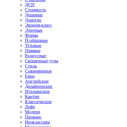
ДСП
Стоимость
Дешевые
Дорогие
Эконом-класс
Элитные
Форма
П-образные
Угловые
Прямые
Радиусные
Скошенные углы
Стиль
Современные
Евро
Английские
Дизайнерские
Итальянские
Кантри
Классические
Лофт
Модерн
Прованс
Неоклассика