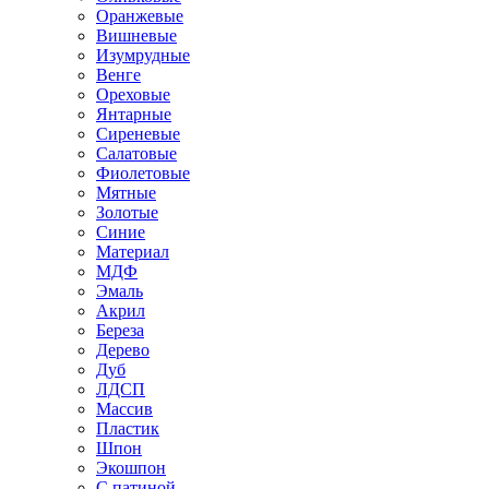
Оранжевые
Вишневые
Изумрудные
Венге
Ореховые
Янтарные
Сиреневые
Салатовые
Фиолетовые
Мятные
Золотые
Синие
Материал
МДФ
Эмаль
Акрил
Береза
Дерево
Дуб
ЛДСП
Массив
Пластик
Шпон
Экошпон
С патиной