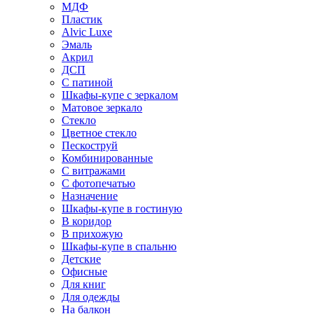
МДФ
Пластик
Alvic Luxe
Эмаль
Акрил
ДСП
С патиной
Шкафы-купе с зеркалом
Матовое зеркало
Стекло
Цветное стекло
Пескоструй
Комбинированные
С витражами
С фотопечатью
Назначение
Шкафы-купе в гостиную
В коридор
В прихожую
Шкафы-купе в спальню
Детские
Офисные
Для книг
Для одежды
На балкон