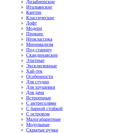
Дизайнерские
Итальянские
Кантри
Классические
Лофт
Модерн
Прованс
Неоклассика
Минимализм
Под старину
Скандинавские
Элитные
Эксклюзивные
Хай-тек
Особенности
Для студии
Для хрущевки
Для дачи
Встроенные
С антресолями
С барной стойкой
С островом
Малогабаритные
Модульные
Скрытые ручки