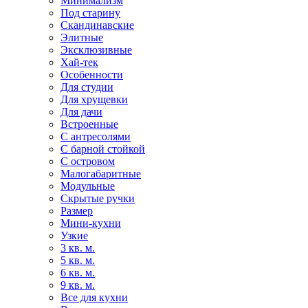
Минимализм
Под старину
Скандинавские
Элитные
Эксклюзивные
Хай-тек
Особенности
Для студии
Для хрущевки
Для дачи
Встроенные
С антресолями
С барной стойкой
С островом
Малогабаритные
Модульные
Скрытые ручки
Размер
Мини-кухни
Узкие
3 кв. м.
5 кв. м.
6 кв. м.
9 кв. м.
Все для кухни