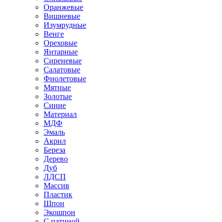
Оранжевые
Вишневые
Изумрудные
Венге
Ореховые
Янтарные
Сиреневые
Салатовые
Фиолетовые
Мятные
Золотые
Синие
Материал
МДФ
Эмаль
Акрил
Береза
Дерево
Дуб
ЛДСП
Массив
Пластик
Шпон
Экошпон
С патиной