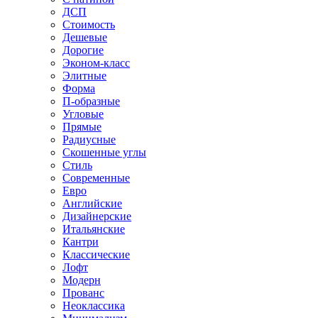
ДСП
Стоимость
Дешевые
Дорогие
Эконом-класс
Элитные
Форма
П-образные
Угловые
Прямые
Радиусные
Скошенные углы
Стиль
Современные
Евро
Английские
Дизайнерские
Итальянские
Кантри
Классические
Лофт
Модерн
Прованс
Неоклассика