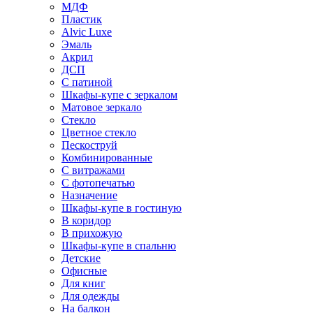
МДФ
Пластик
Alvic Luxe
Эмаль
Акрил
ДСП
С патиной
Шкафы-купе с зеркалом
Матовое зеркало
Стекло
Цветное стекло
Пескоструй
Комбинированные
С витражами
С фотопечатью
Назначение
Шкафы-купе в гостиную
В коридор
В прихожую
Шкафы-купе в спальню
Детские
Офисные
Для книг
Для одежды
На балкон