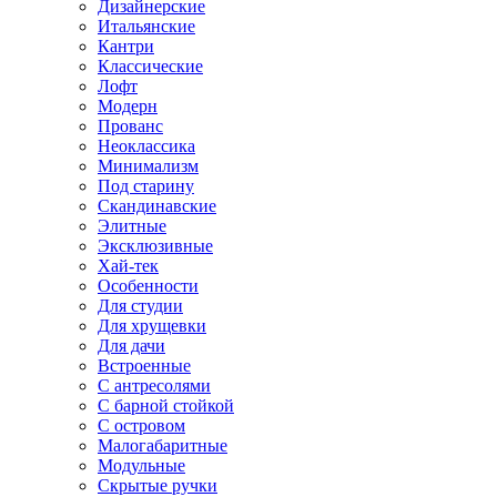
Дизайнерские
Итальянские
Кантри
Классические
Лофт
Модерн
Прованс
Неоклассика
Минимализм
Под старину
Скандинавские
Элитные
Эксклюзивные
Хай-тек
Особенности
Для студии
Для хрущевки
Для дачи
Встроенные
С антресолями
С барной стойкой
С островом
Малогабаритные
Модульные
Скрытые ручки