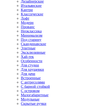
Дизайнерские
Итальянские
Кантри
Классические
Лофт
Модерн
Прованс
Неоклассика
Минимализм
Под старину
Скандинавские
Элитные
Эксклюзивные
Хай-тек
Особенности
Для студии
Для хрущевки
Для дачи
Встроенные
С антресолями
С барной стойкой
С островом
Малогабаритные
Модульные
Скрытые ручки