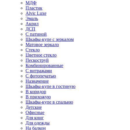
МДФ
Пластик
Alvic Luxe
Эмаль
Акрил
ДСП
С патиной
Шкафы-купе с зеркалом
Матовое зеркало
Стекло
Цветное стекло
Пескоструй
Комбинированные
С витражами
С фотопечатью
Назначение
Шкафы-купе в гостиную
В коридор
В прихожую
Шкафы-купе в спальню
Детские
Офисные
Для книг
Для одежды
На балкон