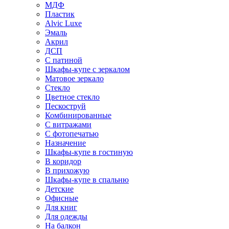
МДФ
Пластик
Alvic Luxe
Эмаль
Акрил
ДСП
С патиной
Шкафы-купе с зеркалом
Матовое зеркало
Стекло
Цветное стекло
Пескоструй
Комбинированные
С витражами
С фотопечатью
Назначение
Шкафы-купе в гостиную
В коридор
В прихожую
Шкафы-купе в спальню
Детские
Офисные
Для книг
Для одежды
На балкон