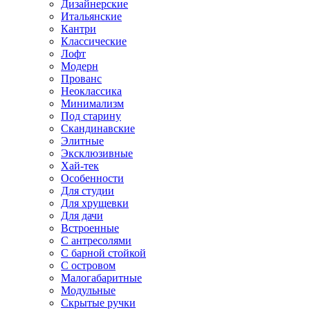
Дизайнерские
Итальянские
Кантри
Классические
Лофт
Модерн
Прованс
Неоклассика
Минимализм
Под старину
Скандинавские
Элитные
Эксклюзивные
Хай-тек
Особенности
Для студии
Для хрущевки
Для дачи
Встроенные
С антресолями
С барной стойкой
С островом
Малогабаритные
Модульные
Скрытые ручки