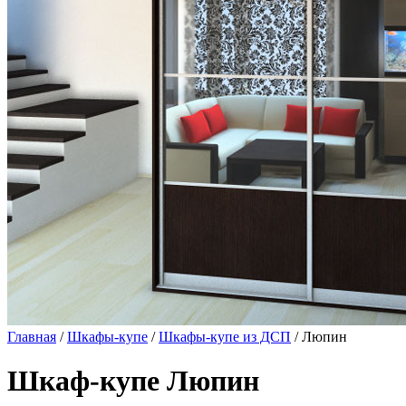
Главная
/
Шкафы-купе
/
Шкафы-купе из ДСП
/ Люпин
Шкаф-купе Люпин