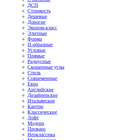
ДСП
Стоимость
Дешевые
Дорогие
Эконом-класс
Элитные
Форма
П-образные
Угловые
Прямые
Радиусные
Скошенные углы
Стиль
Современные
Евро
Английские
Дизайнерские
Итальянские
Кантри
Классические
Лофт
Модерн
Прованс
Неоклассика