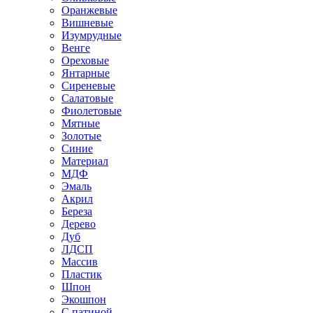
Оранжевые
Вишневые
Изумрудные
Венге
Ореховые
Янтарные
Сиреневые
Салатовые
Фиолетовые
Мятные
Золотые
Синие
Материал
МДФ
Эмаль
Акрил
Береза
Дерево
Дуб
ЛДСП
Массив
Пластик
Шпон
Экошпон
С патиной