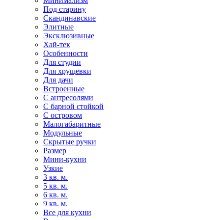
Минимализм
Под старину
Скандинавские
Элитные
Эксклюзивные
Хай-тек
Особенности
Для студии
Для хрущевки
Для дачи
Встроенные
С антресолями
С барной стойкой
С островом
Малогабаритные
Модульные
Скрытые ручки
Размер
Мини-кухни
Узкие
3 кв. м.
5 кв. м.
6 кв. м.
9 кв. м.
Все для кухни