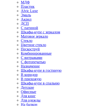
МДФ
Пластик
Alvic Luxe
Эмаль
Акрил
ДСП
С патиной
Шкафы-купе с зеркалом
Матовое зеркало
Стекло
Цветное стекло
Пескоструй
Комбинированные
С витражами
С фотопечатью
Назначение
Шкафы-купе в гостиную
В коридор
В прихожую
Шкафы-купе в спальню
Детские
Офисные
Для книг
Для одежды
На балкон