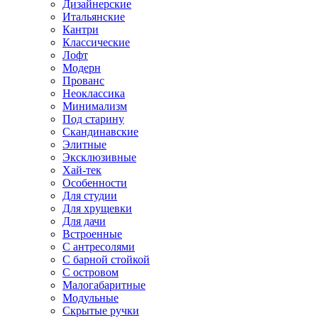
Дизайнерские
Итальянские
Кантри
Классические
Лофт
Модерн
Прованс
Неоклассика
Минимализм
Под старину
Скандинавские
Элитные
Эксклюзивные
Хай-тек
Особенности
Для студии
Для хрущевки
Для дачи
Встроенные
С антресолями
С барной стойкой
С островом
Малогабаритные
Модульные
Скрытые ручки