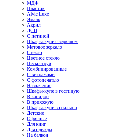
МДФ
Пластик
Alvic Luxe
Эмаль
Акрил
ДСП
С патиной
Шкафы-купе с зеркалом
Матовое зеркало
Стекло
Цветное стекло
Пескоструй
Комбинированные
С витражами
С фотопечатью
Назначение
Шкафы-купе в гостиную
В коридор
В прихожую
Шкафы-купе в спальню
Детские
Офисные
Для книг
Для одежды
На балкон