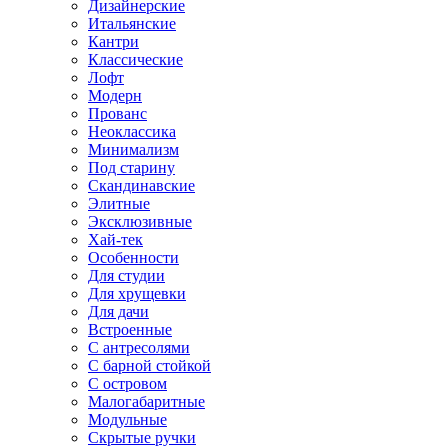
Дизайнерские
Итальянские
Кантри
Классические
Лофт
Модерн
Прованс
Неоклассика
Минимализм
Под старину
Скандинавские
Элитные
Эксклюзивные
Хай-тек
Особенности
Для студии
Для хрущевки
Для дачи
Встроенные
С антресолями
С барной стойкой
С островом
Малогабаритные
Модульные
Скрытые ручки