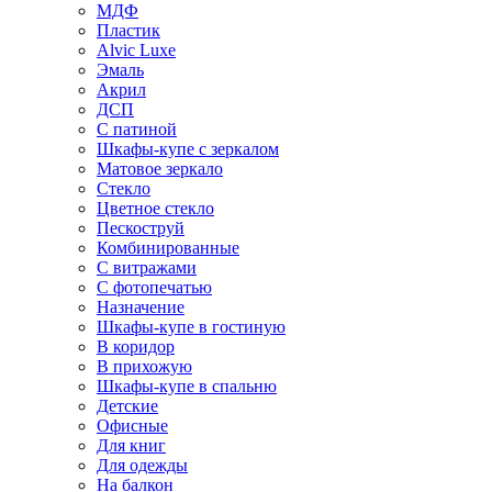
МДФ
Пластик
Alvic Luxe
Эмаль
Акрил
ДСП
С патиной
Шкафы-купе с зеркалом
Матовое зеркало
Стекло
Цветное стекло
Пескоструй
Комбинированные
С витражами
С фотопечатью
Назначение
Шкафы-купе в гостиную
В коридор
В прихожую
Шкафы-купе в спальню
Детские
Офисные
Для книг
Для одежды
На балкон