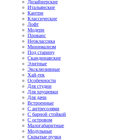
Дизайнерские
Итальянские
Кантри
Классические
Лофт
Модерн
Прованс
Неоклассика
Минимализм
Под старину
Скандинавские
Элитные
Эксклюзивные
Хай-тек
Особенности
Для студии
Для хрущевки
Для дачи
Встроенные
С антресолями
С барной стойкой
С островом
Малогабаритные
Модульные
Скрытые ручки