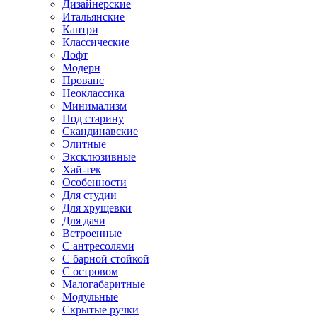
Дизайнерские
Итальянские
Кантри
Классические
Лофт
Модерн
Прованс
Неоклассика
Минимализм
Под старину
Скандинавские
Элитные
Эксклюзивные
Хай-тек
Особенности
Для студии
Для хрущевки
Для дачи
Встроенные
С антресолями
С барной стойкой
С островом
Малогабаритные
Модульные
Скрытые ручки