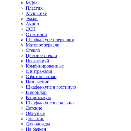
МДФ
Пластик
Alvic Luxe
Эмаль
Акрил
ДСП
С патиной
Шкафы-купе с зеркалом
Матовое зеркало
Стекло
Цветное стекло
Пескоструй
Комбинированные
С витражами
С фотопечатью
Назначение
Шкафы-купе в гостиную
В коридор
В прихожую
Шкафы-купе в спальню
Детские
Офисные
Для книг
Для одежды
На балкон