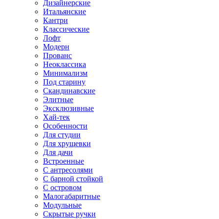
Дизайнерские
Итальянские
Кантри
Классические
Лофт
Модерн
Прованс
Неоклассика
Минимализм
Под старину
Скандинавские
Элитные
Эксклюзивные
Хай-тек
Особенности
Для студии
Для хрущевки
Для дачи
Встроенные
С антресолями
С барной стойкой
С островом
Малогабаритные
Модульные
Скрытые ручки