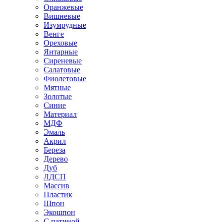
Оранжевые
Вишневые
Изумрудные
Венге
Ореховые
Янтарные
Сиреневые
Салатовые
Фиолетовые
Мятные
Золотые
Синие
Материал
МДФ
Эмаль
Акрил
Береза
Дерево
Дуб
ЛДСП
Массив
Пластик
Шпон
Экошпон
С патиной