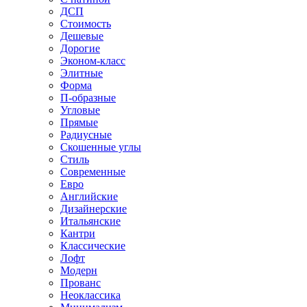
ДСП
Стоимость
Дешевые
Дорогие
Эконом-класс
Элитные
Форма
П-образные
Угловые
Прямые
Радиусные
Скошенные углы
Стиль
Современные
Евро
Английские
Дизайнерские
Итальянские
Кантри
Классические
Лофт
Модерн
Прованс
Неоклассика