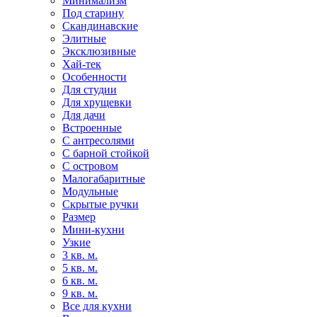
Минимализм
Под старину
Скандинавские
Элитные
Эксклюзивные
Хай-тек
Особенности
Для студии
Для хрущевки
Для дачи
Встроенные
С антресолями
С барной стойкой
С островом
Малогабаритные
Модульные
Скрытые ручки
Размер
Мини-кухни
Узкие
3 кв. м.
5 кв. м.
6 кв. м.
9 кв. м.
Все для кухни