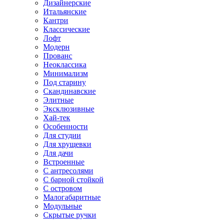
Дизайнерские
Итальянские
Кантри
Классические
Лофт
Модерн
Прованс
Неоклассика
Минимализм
Под старину
Скандинавские
Элитные
Эксклюзивные
Хай-тек
Особенности
Для студии
Для хрущевки
Для дачи
Встроенные
С антресолями
С барной стойкой
С островом
Малогабаритные
Модульные
Скрытые ручки