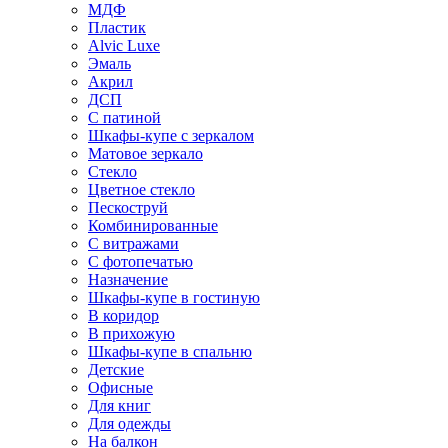
МДФ
Пластик
Alvic Luxe
Эмаль
Акрил
ДСП
С патиной
Шкафы-купе с зеркалом
Матовое зеркало
Стекло
Цветное стекло
Пескоструй
Комбинированные
С витражами
С фотопечатью
Назначение
Шкафы-купе в гостиную
В коридор
В прихожую
Шкафы-купе в спальню
Детские
Офисные
Для книг
Для одежды
На балкон