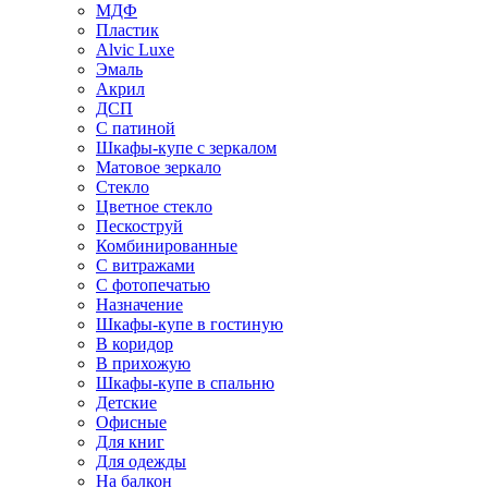
МДФ
Пластик
Alvic Luxe
Эмаль
Акрил
ДСП
С патиной
Шкафы-купе с зеркалом
Матовое зеркало
Стекло
Цветное стекло
Пескоструй
Комбинированные
С витражами
С фотопечатью
Назначение
Шкафы-купе в гостиную
В коридор
В прихожую
Шкафы-купе в спальню
Детские
Офисные
Для книг
Для одежды
На балкон