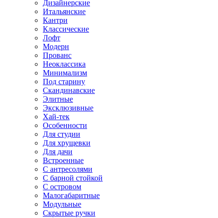
Дизайнерские
Итальянские
Кантри
Классические
Лофт
Модерн
Прованс
Неоклассика
Минимализм
Под старину
Скандинавские
Элитные
Эксклюзивные
Хай-тек
Особенности
Для студии
Для хрущевки
Для дачи
Встроенные
С антресолями
С барной стойкой
С островом
Малогабаритные
Модульные
Скрытые ручки