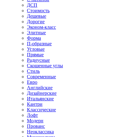
ДСП
Стоимость
Дешевые
Дорогие
Эконом-класс
Элитные
Форма
П-образные
Угловые
Прямые
Радиусные
Скошенные углы
Стиль
Современные
Евро
Английские
Дизайнерские
Итальянские
Кантри
Классические
Лофт
Модерн
Прованс
Неоклассика