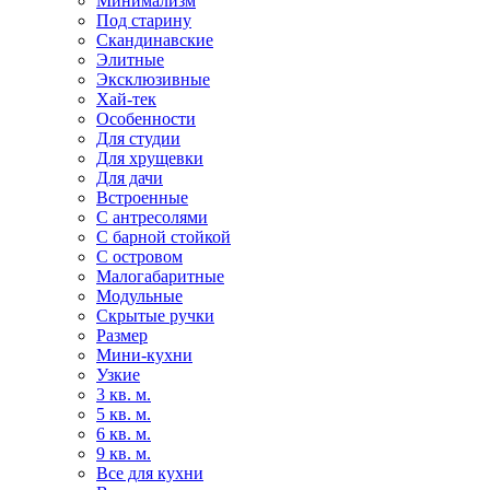
Минимализм
Под старину
Скандинавские
Элитные
Эксклюзивные
Хай-тек
Особенности
Для студии
Для хрущевки
Для дачи
Встроенные
С антресолями
С барной стойкой
С островом
Малогабаритные
Модульные
Скрытые ручки
Размер
Мини-кухни
Узкие
3 кв. м.
5 кв. м.
6 кв. м.
9 кв. м.
Все для кухни