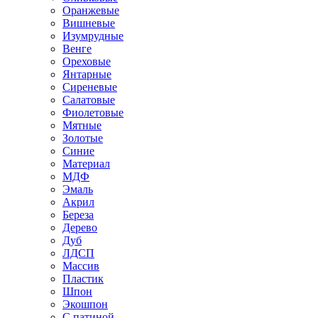
Оранжевые
Вишневые
Изумрудные
Венге
Ореховые
Янтарные
Сиреневые
Салатовые
Фиолетовые
Мятные
Золотые
Синие
Материал
МДФ
Эмаль
Акрил
Береза
Дерево
Дуб
ЛДСП
Массив
Пластик
Шпон
Экошпон
С патиной